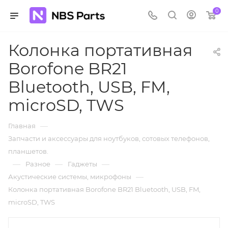
0
Колонка портативная
Borofone BR21
Bluetooth, USB, FM,
microSD, TWS
—
Главная
Запчасти и аксессуары для ноутбуков, сотовых телефонов,
планшетов.
—
—
—
Разное
Гаджеты
—
Акустические системы, микрофоны
Колонка портативная Borofone BR21 Bluetooth, USB, FM,
microSD, TWS