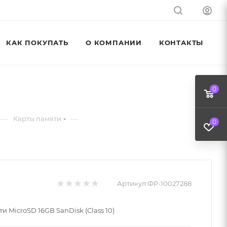
КАК ПОКУПАТЬ
О КОМПАНИИ
КОНТАКТЫ
0
—
—
Карты памяти
0
Артикул:
ФР-10027288
и MicroSD 16GB SanDisk (Class 10)