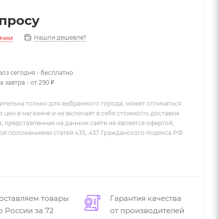
апросу
Нашли дешевле?
ичии
оз сегодня - бесплатно
 завтра - от 290 ₽
ительна только для выбранного города, может отличаться
х цен в магазине и не включает в себя стоимость доставки.
 представленная на данном сайте не является офертой,
й положениями статей 435, 437 Гражданского Кодекса РФ
оставляем товары
Гарантия качества
о России за 72
от производителей