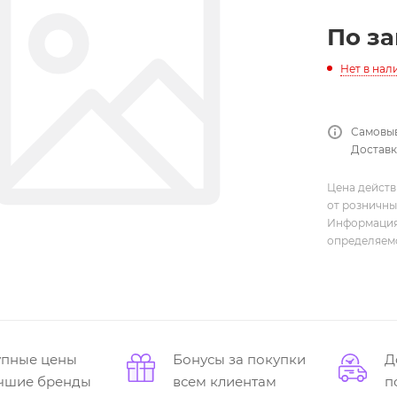
По з
Нет в нал
Самовыв
Доставка
Цена действ
от розничны
Информация,
определяемо
упные цены
Бонусы за покупки
Д
учшие бренды
всем клиентам
п