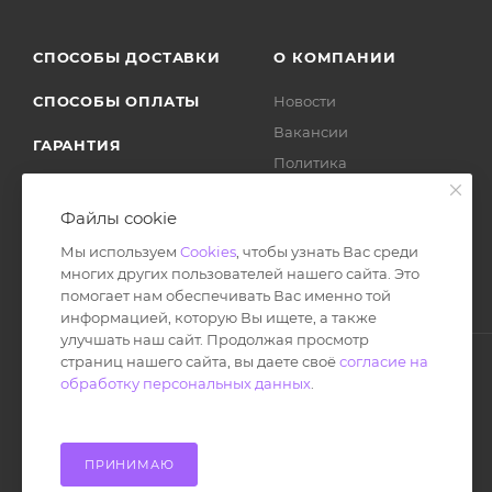
СПОСОБЫ ДОСТАВКИ
О КОМПАНИИ
СПОСОБЫ ОПЛАТЫ
Новости
Вакансии
ГАРАНТИЯ
Политика
ВОЗВРАТ ТОВАРА
Отзывы
Файлы cookie
Мы используем
Cookies
, чтобы узнать Вас среди
многих других пользователей нашего сайта. Это
помогает нам обеспечивать Вас именно той
информацией, которую Вы ищете, а также
улучшать наш сайт. Продолжая просмотр
страниц нашего сайта, вы даете своё
согласие на
обработку персональных данных
.
© Ноутбук Сервис 2013-2026
Интернет-магазин запчастей и аксессуаров
Все права защищены.
ПРИНИМАЮ
Powered by: WebdEvILoper