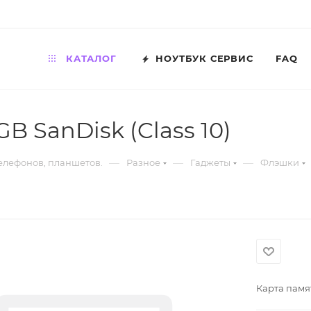
КАТАЛОГ
НОУТБУК СЕРВИС
FAQ
B SanDisk (Class 10)
—
—
—
телефонов, планшетов.
Разное
Гаджеты
Флэшки
Карта памят