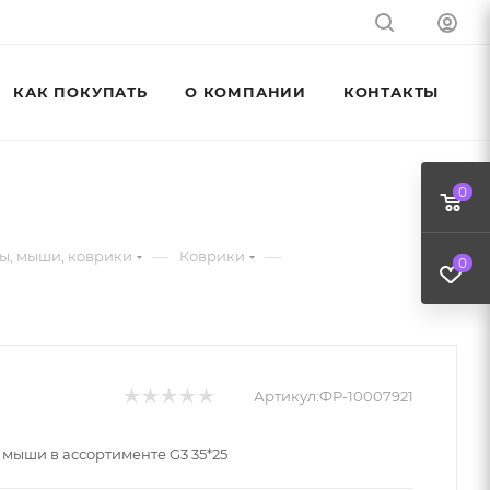
КАК ПОКУПАТЬ
О КОМПАНИИ
КОНТАКТЫ
0
—
—
ы, мыши, коврики
Коврики
0
Артикул:
ФР-10007921
 мыши в ассортименте G3 35*25