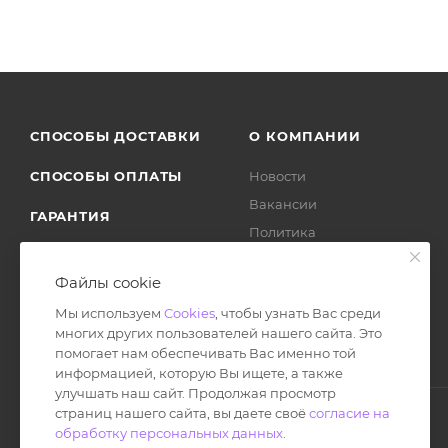
СПОСОБЫ ДОСТАВКИ
О КОМПАНИИ
СПОСОБЫ ОПЛАТЫ
Новости
Вакансии
ГАРАНТИЯ
Политика
ВОЗВРАТ ТОВАРА
Отзывы
Файлы cookie
Мы используем
Cookies
, чтобы узнать Вас среди
многих других пользователей нашего сайта. Это
помогает нам обеспечивать Вас именно той
информацией, которую Вы ищете, а также
улучшать наш сайт. Продолжая просмотр
страниц нашего сайта, вы даете своё
согласие на
обработку персональных данных
.