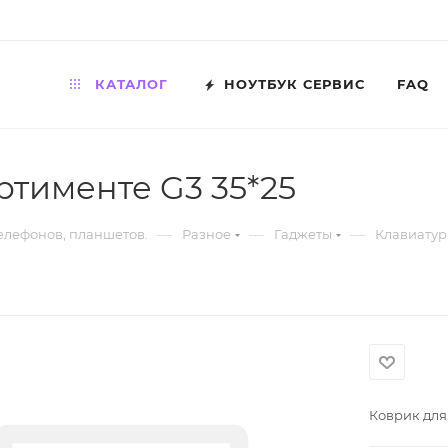
КАТАЛОГ
НОУТБУК СЕРВИС
FAQ
ртименте G3 35*25
—
—
—
телефонов, планшетов.
Разное
Гаджеты
Клавиатур
Коврик для