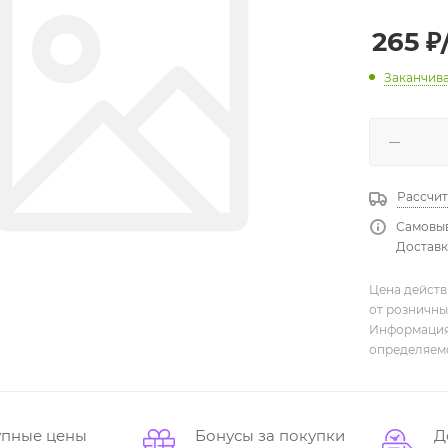
265
₽
Заканчив
Рассчит
Самовыв
Доставка
Цена действ
от розничны
Информация,
определяемо
упные цены
Бонусы за покупки
Д