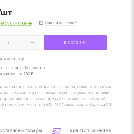
/шт
Нашли дешевле?
ается
в 1 магазине
В КОРЗИНУ
ать доставку
оз сегодня - бесплатно
 завтра - от 290 ₽
ительна только для выбранного города, может отличаться
х цен в магазине и не включает в себя стоимость доставки.
 представленная на данном сайте не является офертой,
й положениями статей 435, 437 Гражданского Кодекса РФ
оставляем товары
Гарантия качества