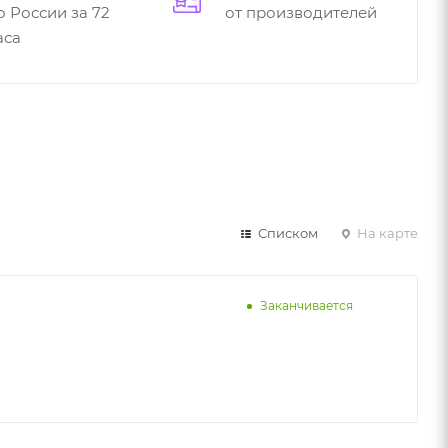
о России за 72
от производителей
аса
Списком
На карте
Заканчивается