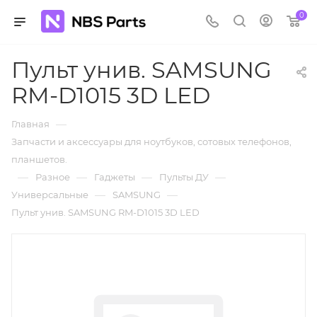
0
Пульт унив. SAMSUNG
RM-D1015 3D LED
—
Главная
Запчасти и аксессуары для ноутбуков, сотовых телефонов,
планшетов.
—
—
—
—
Разное
Гаджеты
Пульты ДУ
—
—
Универсальные
SAMSUNG
Пульт унив. SAMSUNG RM-D1015 3D LED