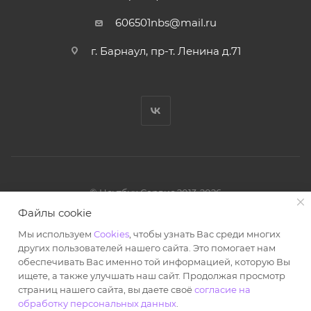
606501nbs@mail.ru
г. Барнаул, пр-т. Ленина д.71
© Ноутбук Сервис 2013-2026
Интернет-магазин запчастей и аксессуаров
Файлы cookie
Все права защищены.
Мы используем
Cookies
, чтобы узнать Вас среди многих
Powered by: WebdEvILoper
других пользователей нашего сайта. Это помогает нам
обеспечивать Вас именно той информацией, которую Вы
ищете, а также улучшать наш сайт. Продолжая просмотр
страниц нашего сайта, вы даете своё
согласие на
обработку персональных данных
.