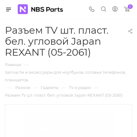
0
Разъем TV шт. пласт.
бел. угловой Japan
REXANT (05-2061)
—
Главная
Запчасти и аксессуары для ноутбуков, сотовых телефонов,
планшетов.
—
—
—
—
Разное
Гаджеты
TV и радио
Разъем TV шт. пласт. бел. угловой Japan REXANT (05-2061)