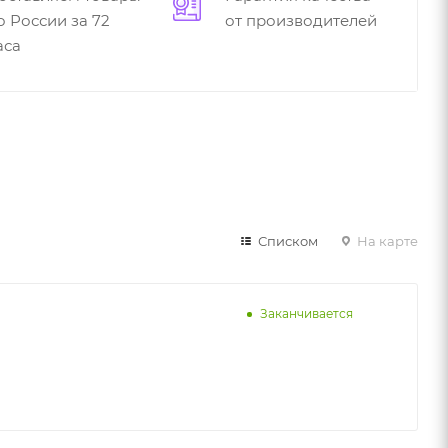
о России за 72
от производителей
аса
Списком
На карте
Заканчивается