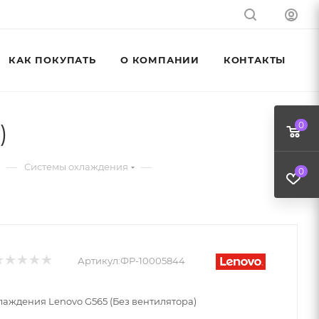
КАК ПОКУПАТЬ
О КОМПАНИИ
КОНТАКТЫ
)
0
—
—
Системы охлаждения
0
Артикул:
ФР-10005844
лаждения Lenovo G565 (Без вентилятора)