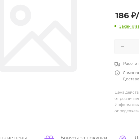
186
₽
Заканчив
Рассчит
Самовыв
Доставка
Цена действ
от розничны
Информация,
определяемо
упные цены
Бонусы за покупки
Д