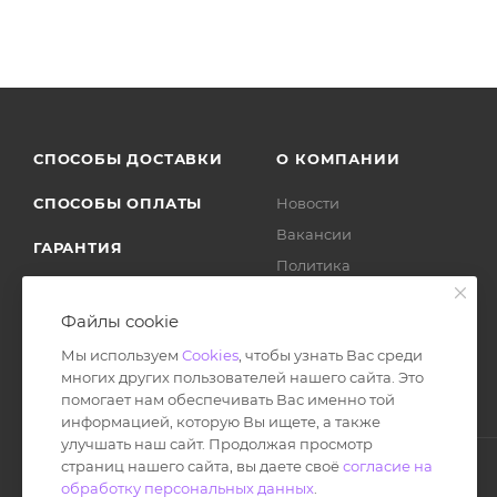
СПОСОБЫ ДОСТАВКИ
О КОМПАНИИ
СПОСОБЫ ОПЛАТЫ
Новости
Вакансии
ГАРАНТИЯ
Политика
ВОЗВРАТ ТОВАРА
Отзывы
Файлы cookie
Мы используем
Cookies
, чтобы узнать Вас среди
многих других пользователей нашего сайта. Это
помогает нам обеспечивать Вас именно той
информацией, которую Вы ищете, а также
улучшать наш сайт. Продолжая просмотр
страниц нашего сайта, вы даете своё
согласие на
обработку персональных данных
.