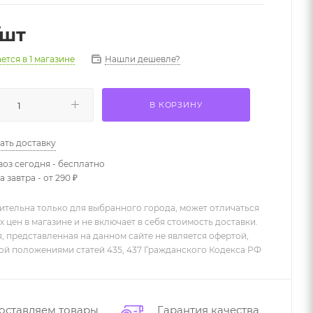
/шт
Нашли дешевле?
ается
в 1 магазине
В КОРЗИНУ
ать доставку
оз сегодня - бесплатно
 завтра - от 290 ₽
ительна только для выбранного города, может отличаться
х цен в магазине и не включает в себя стоимость доставки.
 представленная на данном сайте не является офертой,
й положениями статей 435, 437 Гражданского Кодекса РФ
оставляем товары
Гарантия качества