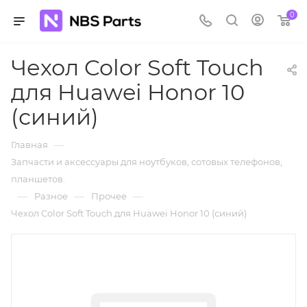
0
Чехол Color Soft Touch
для Huawei Honor 10
(синий)
—
Главная
Запчасти и аксессуары для ноутбуков, сотовых телефонов,
планшетов.
—
—
—
Разное
Прочее
Чехол Color Soft Touch для Huawei Honor 10 (синий)