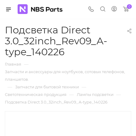
0
Подсветка Direct
3.0_32inch_Rev09_A-
type_140226
—
Главная
Запчасти и аксессуары для ноутбуков, сотовых телефонов,
планшетов.
—
—
Запчасти для бытовой техники
—
—
Светотехническая продукция
Лампы подсветки
Подсветка Direct 3.0_32inch_Rev09_A-type_140226