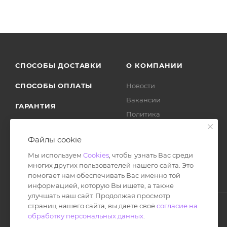
СПОСОБЫ ДОСТАВКИ
О КОМПАНИИ
СПОСОБЫ ОПЛАТЫ
Новости
Вакансии
ГАРАНТИЯ
Политика
ВОЗВРАТ ТОВАРА
Отзывы
Файлы cookie
Мы используем
Cookies
, чтобы узнать Вас среди
многих других пользователей нашего сайта. Это
помогает нам обеспечивать Вас именно той
информацией, которую Вы ищете, а также
улучшать наш сайт. Продолжая просмотр
страниц нашего сайта, вы даете своё
согласие на
обработку персональных данных
.