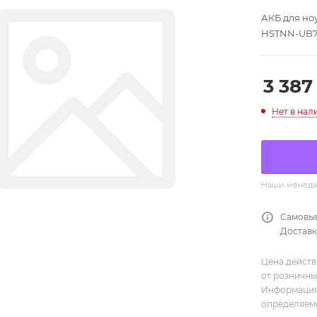
АКБ для ноу
HSTNN-UB
3 387
Нет в нал
Наши менедже
Самовыв
Доставка
Цена действ
от розничны
Информация,
определяемо