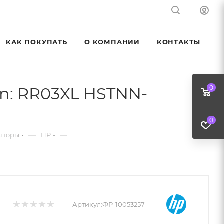
КАК ПОКУПАТЬ
О КОМПАНИИ
КОНТАКТЫ
/n: RR03XL HSTNN-
0
0
—
—
яторы
HP
Артикул:
ФР-10053257