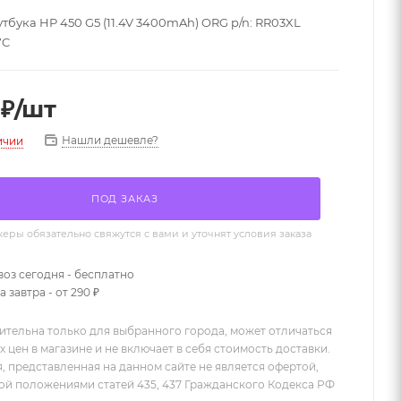
тбука HP 450 G5 (11.4V 3400mAh) ORG p/n: RR03XL
7C
₽
/шт
Нашли дешевле?
ичии
ПОД ЗАКАЗ
ры обязательно свяжутся с вами и уточнят условия заказа
оз сегодня - бесплатно
 завтра - от 290 ₽
ительна только для выбранного города, может отличаться
х цен в магазине и не включает в себя стоимость доставки.
 представленная на данном сайте не является офертой,
й положениями статей 435, 437 Гражданского Кодекса РФ