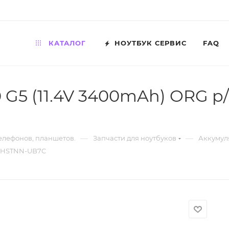
КАТАЛОГ
НОУТБУК СЕРВИС
FAQ
 G5 (11.4V 3400mAh) ORG p
—
—
телефонов, планшетов.
Запчасти для ноутбуков
Аккумул
XL HSTNN-UB7C