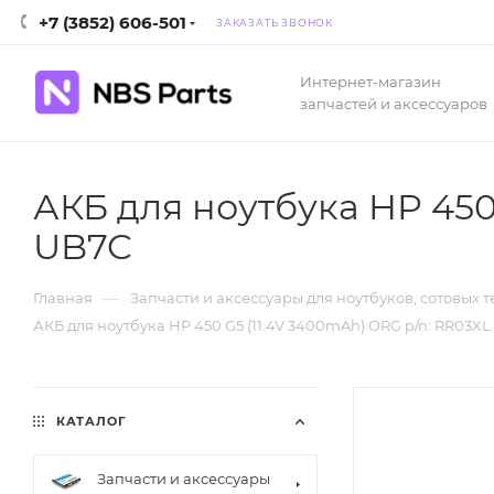
+7 (3852) 606-501
ЗАКАЗАТЬ ЗВОНОК
Интернет-магазин
запчастей и аксессуаров
АКБ для ноутбука HP 450
UB7C
—
Главная
Запчасти и аксессуары для ноутбуков, сотовых 
АКБ для ноутбука HP 450 G5 (11.4V 3400mAh) ORG p/n: RR03
КАТАЛОГ
Запчасти и аксессуары