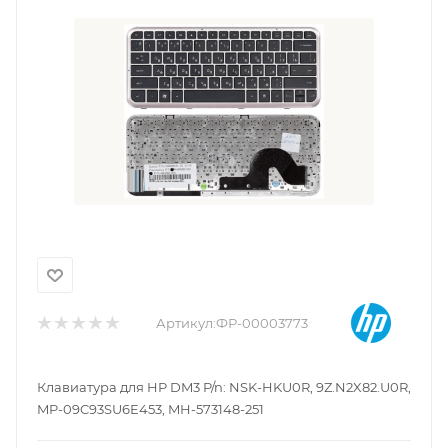
Артикул:
ФР-00003773
Клавиатура для HP DM3 P/n: NSK-HKU0R, 9Z.N2X82.U0R,
MP-09C93SU6E453, MH-573148-251