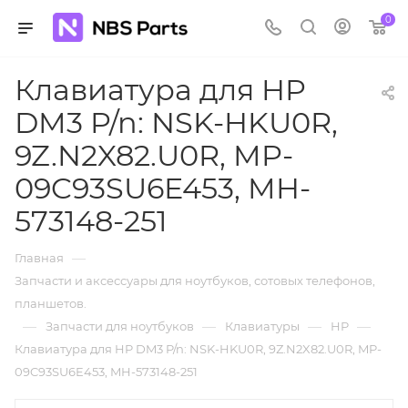
0
Клавиатура для HP
DM3 P/n: NSK-HKU0R,
9Z.N2X82.U0R, MP-
09C93SU6E453, MH-
573148-251
—
Главная
Запчасти и аксессуары для ноутбуков, сотовых телефонов,
планшетов.
—
—
—
—
Запчасти для ноутбуков
Клавиатуры
HP
Клавиатура для HP DM3 P/n: NSK-HKU0R, 9Z.N2X82.U0R, MP-
09C93SU6E453, MH-573148-251