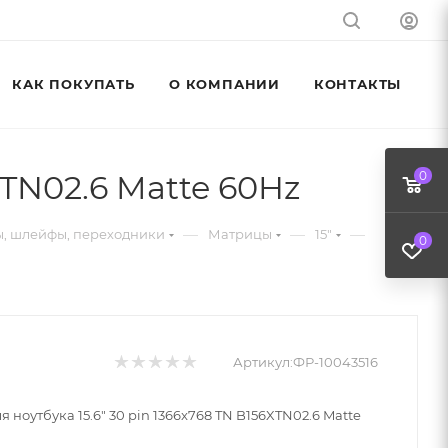
КАК ПОКУПАТЬ
О КОМПАНИИ
КОНТАКТЫ
XTN02.6 Matte 60Hz
0
—
—
—
, шлейфы, переходники
Матрицы
15"
0
Артикул:
ФР-10043516
 ноутбука 15.6" 30 pin 1366x768 TN B156XTN02.6 Matte