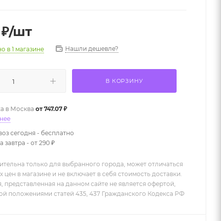
₽
/шт
Нашли дешевле?
но
в 1 магазине
В КОРЗИНУ
а в
Москва
от 747.07 ₽
нее
оз сегодня - бесплатно
 завтра - от 290 ₽
ительна только для выбранного города, может отличаться
х цен в магазине и не включает в себя стоимость доставки.
 представленная на данном сайте не является офертой,
й положениями статей 435, 437 Гражданского Кодекса РФ