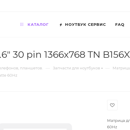
КАТАЛОГ
НОУТБУК СЕРВИС
FAQ
6" 30 pin 1366x768 TN B156
—
—
телефонов, планшетов.
Запчасти для ноутбуков
Матрицы
atte 60Hz
Матрица для
60Hz