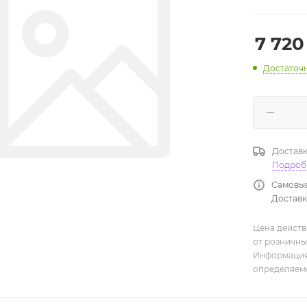
7 720
Достаточ
Доставк
Подроб
Самовыв
Доставка
Цена действ
от розничны
Информация,
определяемо