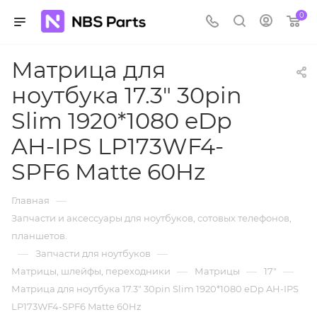
0
Матрица для
ноутбука 17.3" 30pin
Slim 1920*1080 eDp
AH-IPS LP173WF4-
SPF6 Matte 60Hz
—
Главная
Запчасти и аксессуары для ноутбуков, сотовых телефонов,
планшетов.
—
—
Запчасти для ноутбуков
—
—
—
Матрицы, шлейфы, переходники
Матрицы
17"
Матрица для ноутбука 17.3" 30pin Slim 1920*1080 eDp AH-IPS
LP173WF4-SPF6 Matte 60Hz