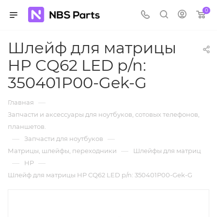
0
Шлейф для матрицы
HP CQ62 LED p/n:
350401P00-Gek-G
—
Главная
Запчасти и аксессуары для ноутбуков, сотовых телефонов,
планшетов.
—
—
Запчасти для ноутбуков
—
Матрицы, шлейфы, переходники
Шлейфы для матриц
—
—
HP
Шлейф для матрицы HP CQ62 LED p/n: 350401P00-Gek-G