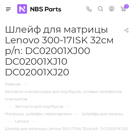
0
Шлейф для матрицы
Lenovo 300-17ISK 32см
p/n: DC02001XJ00
DC02001XJ10
DC02001XJ20
—
Главная
Запчасти и аксессуары для ноутбуков, сотовых телефонов,
планшетов.
—
—
Запчасти для ноутбуков
—
Матрицы, шлейфы, переходники
Шлейфы для матриц
—
—
Lenovo
Шлейф для матрицы Lenovo 300-17ISK 32см p/n: DC02001XJ00