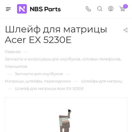
0
Шлейф для матрицы
Acer EX 5230E
—
Главная
Запчасти и аксессуары для ноутбуков, сотовых телефонов,
планшетов.
—
—
Запчасти для ноутбуков
—
Матрицы, шлейфы, переходники
Шлейфы для матриц
—
Шлейф для матрицы Acer EX 5230E