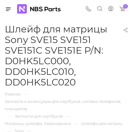
0
Шлейф для матрицы
Sony SVE15 SVE151
SVE151C SVE151E P/N:
D0HK5LC000,
DD0HK5LC010,
DD0HK5LC020
—
Главная
Запчасти и аксессуары для ноутбуков, сотовых телефонов,
планшетов.
—
—
Запчасти для ноутбуков
—
Матрицы, шлейфы, переходники
Шлейфы для матриц
—
—
Sony