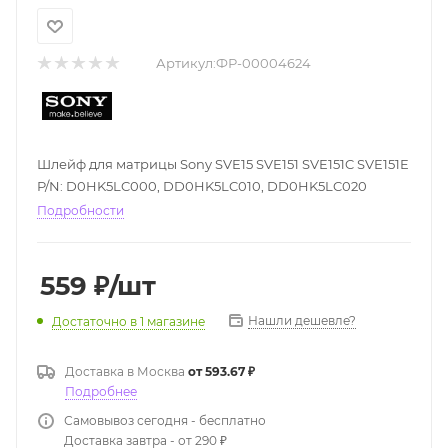
Артикул:
ФР-00004624
Шлейф для матрицы Sony SVE15 SVE151 SVE151C SVE151E
P/N: D0HK5LC000, DD0HK5LC010, DD0HK5LC020
Подробности
559
₽
/шт
Нашли дешевле?
Достаточно
в 1 магазине
Доставка в
Москва
от 593.67 ₽
Подробнее
Самовывоз сегодня - бесплатно
Доставка завтра - от 290 ₽