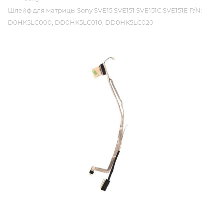
Шлейф для матрицы Sony SVE15 SVE151 SVE151C SVE151E P/N:
D0HK5LC000, DD0HK5LC010, DD0HK5LC020