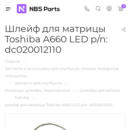
0
Шлейф для матрицы
Toshiba A660 LED p/n:
dc020012110
—
Главная
Запчасти и аксессуары для ноутбуков, сотовых телефонов,
планшетов.
—
—
Запчасти для ноутбуков
—
Матрицы, шлейфы, переходники
Шлейфы для матриц
—
—
Toshiba
Шлейф для матрицы Toshiba A660 LED p/n: dc020012110