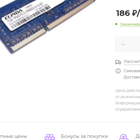
186
₽
Заканчив
Рассчит
Самовыв
Доставка
Цена действ
от розничны
Информация,
определяемо
упные цены
Бонусы за покупки
Д