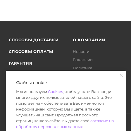
СПОСОБЫ ДОСТАВКИ
О КОМПАНИИ
СПОСОБЫ ОПЛАТЫ
Новости
Вакансии
ГАРАНТИЯ
Политика
ВОЗВРАТ ТОВАРА
Отзывы
Файлы cookie
Мы используем
Cookies
, чтобы узнать Вас среди
многих других пользователей нашего сайта. Это
помогает нам обеспечивать Вас именно той
информацией, которую Вы ищете, а также
улучшать наш сайт. Продолжая просмотр
страниц нашего сайта, вы даете своё
согласие на
обработку персональных данных
.