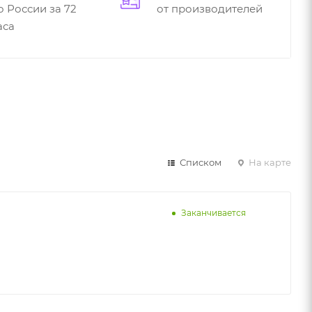
о России за 72
от производителей
аса
Списком
На карте
Заканчивается