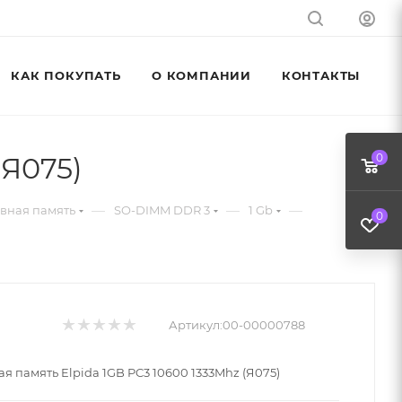
КАК ПОКУПАТЬ
О КОМПАНИИ
КОНТАКТЫ
(Я075)
0
—
—
—
вная память
SO-DIMM DDR 3
1 Gb
0
Артикул:
00-00000788
я память Elpida 1GB PC3 10600 1333Mhz (Я075)