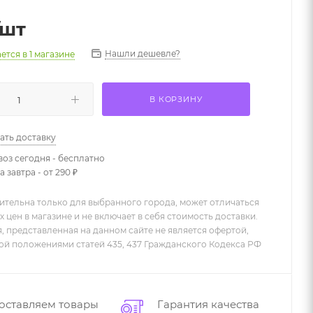
/шт
Нашли дешевле?
ается
в 1 магазине
В КОРЗИНУ
ать доставку
оз сегодня - бесплатно
 завтра - от 290 ₽
ительна только для выбранного города, может отличаться
х цен в магазине и не включает в себя стоимость доставки.
 представленная на данном сайте не является офертой,
й положениями статей 435, 437 Гражданского Кодекса РФ
оставляем товары
Гарантия качества