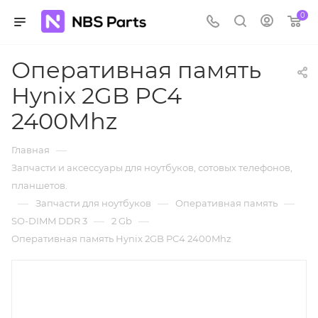
0
Оперативная память
Hynix 2GB PC4
2400Mhz
—
Главная
Запчасти и аксессуары для ноутбуков, сотовых телефонов,
планшетов.
—
—
—
Запчасти для ноутбуков
Оперативная память
—
—
SO-DIMM DDR 3
2 Gb
Оперативная память Hynix 2GB PC4 2400Mhz