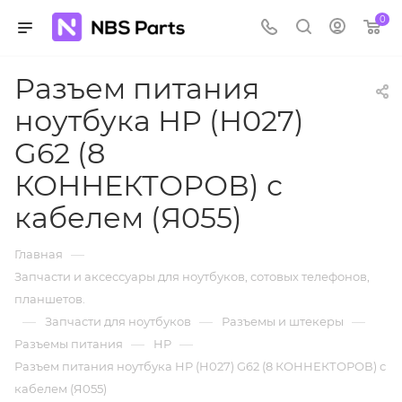
0
Разъем питания
ноутбука HP (H027)
G62 (8
КОННЕКТОРОВ) с
кабелем (Я055)
—
Главная
Запчасти и аксессуары для ноутбуков, сотовых телефонов,
планшетов.
—
—
—
Запчасти для ноутбуков
Разъемы и штекеры
—
—
Разъемы питания
HP
Разъем питания ноутбука HP (H027) G62 (8 КОННЕКТОРОВ) с
кабелем (Я055)