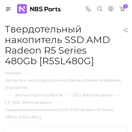
0
Твердотельный
накопитель SSD AMD
Radeon R5 Series
480Gb [R5SL480G]
—
Главная
Запчасти и аксессуары для ноутбуков, сотовых телефонов,
планшетов.
—
—
—
Запчасти для ноутбуков
SSD, Жесткие диски
—
2.5" SSD, Жесткие диски
Твердотельный накопитель SSD AMD Radeon R5 Series
480Gb [R5SL480G]