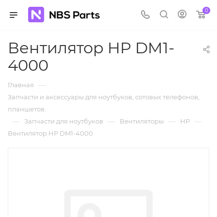
0
Вентилятор HP DM1-
4000
—
Главная
Запчасти и аксессуары для ноутбуков, сотовых телефонов,
планшетов.
—
—
—
—
Запчасти для ноутбуков
Вентиляторы
HP
Вентилятор HP DM1-4000