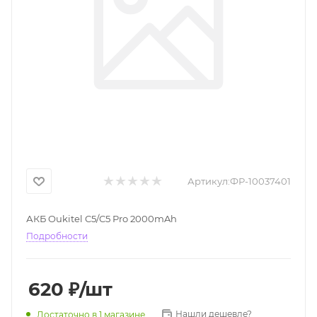
Артикул:
ФР-10037401
АКБ Oukitel C5/C5 Pro 2000mAh
Подробности
620
₽
/шт
Нашли дешевле?
Достаточно
в 1 магазине