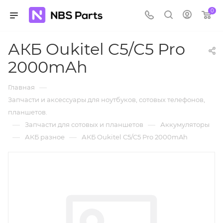
0
АКБ Oukitel C5/C5 Pro
2000mAh
—
Главная
Запчасти и аксессуары для ноутбуков, сотовых телефонов,
планшетов.
—
—
Запчасти для сотовых и планшетов
Аккумуляторы
—
—
АКБ разное
АКБ Oukitel C5/C5 Pro 2000mAh