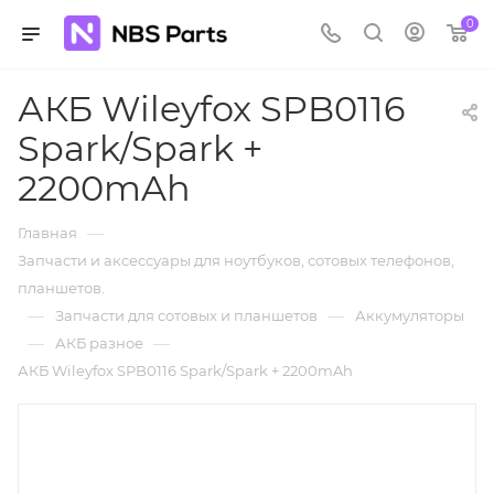
0
АКБ Wileyfox SPB0116
Spark/Spark +
2200mAh
—
Главная
Запчасти и аксессуары для ноутбуков, сотовых телефонов,
планшетов.
—
—
Запчасти для сотовых и планшетов
Аккумуляторы
—
—
АКБ разное
АКБ Wileyfox SPB0116 Spark/Spark + 2200mAh