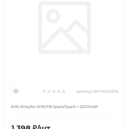
Артикул:
ФР-10023376
АКБ Wileyfox SPB0116 Spark/Spark + 2200mAh
1 398
₽
/шт