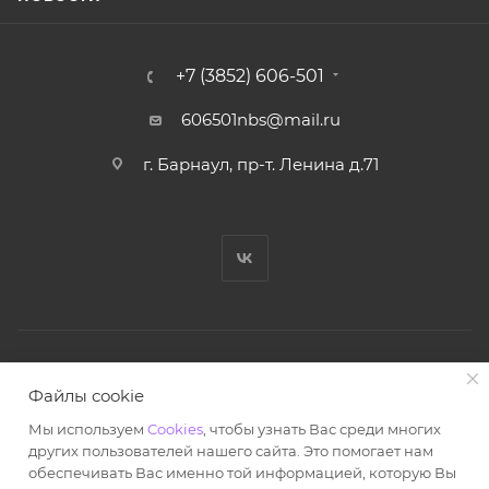
+7 (3852) 606-501
606501nbs@mail.ru
г. Барнаул, пр-т. Ленина д.71
© Ноутбук Сервис 2013-2026
Файлы cookie
Интернет-магазин запчастей и аксессуаров
Мы используем
Cookies
, чтобы узнать Вас среди многих
Все права защищены.
других пользователей нашего сайта. Это помогает нам
Powered by: WebdEvILoper
обеспечивать Вас именно той информацией, которую Вы