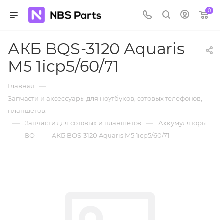
0
АКБ BQS-3120 Aquaris
M5 1icp5/60/71
—
Главная
Запчасти и аксессуары для ноутбуков, сотовых телефонов,
планшетов.
—
—
Запчасти для сотовых и планшетов
Аккумуляторы
—
—
BQ
АКБ BQS-3120 Aquaris M5 1icp5/60/71