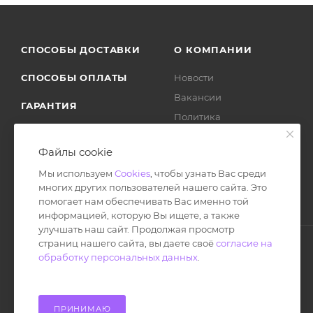
СПОСОБЫ ДОСТАВКИ
О КОМПАНИИ
СПОСОБЫ ОПЛАТЫ
Новости
Вакансии
ГАРАНТИЯ
Политика
ВОЗВРАТ ТОВАРА
Отзывы
Файлы cookie
Мы используем
Cookies
, чтобы узнать Вас среди
многих других пользователей нашего сайта. Это
помогает нам обеспечивать Вас именно той
информацией, которую Вы ищете, а также
улучшать наш сайт. Продолжая просмотр
страниц нашего сайта, вы даете своё
согласие на
обработку персональных данных
.
© Ноутбук Сервис 2013-2026
Интернет-магазин запчастей и аксессуаров
Все права защищены.
ПРИНИМАЮ