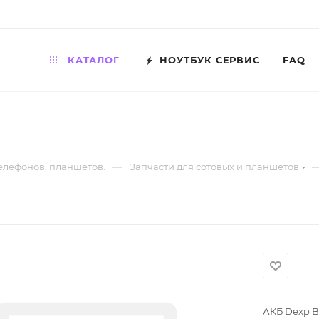
КАТАЛОГ
НОУТБУК СЕРВИС
FAQ
—
телефонов, планшетов.
Запчасти для сотовых и планшетов
АКБ Dexp 