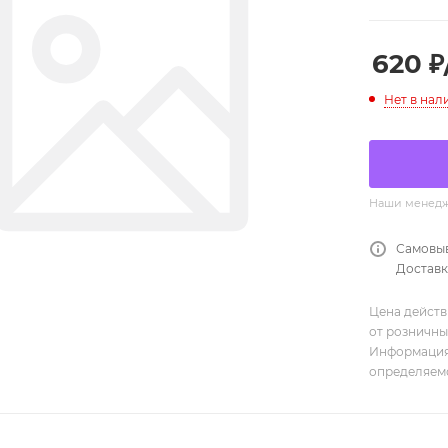
620
₽
Нет в нал
Наши менедже
Самовыв
Доставка
Цена действ
от розничны
Информация,
определяемо