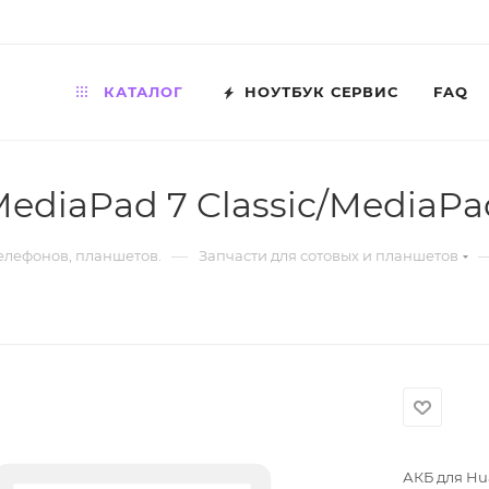
КАТАЛОГ
НОУТБУК СЕРВИС
FAQ
diaPad 7 Classic/MediaPad 
—
телефонов, планшетов.
Запчасти для сотовых и планшетов
АКБ для Hua