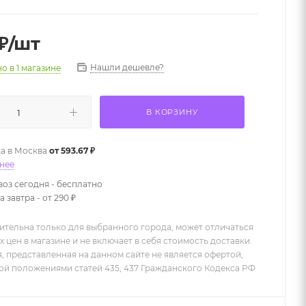
₽
/шт
Нашли дешевле?
но
в 1 магазине
В КОРЗИНУ
а в
Москва
от 593.67 ₽
нее
оз сегодня - бесплатно
 завтра - от 290 ₽
ительна только для выбранного города, может отличаться
х цен в магазине и не включает в себя стоимость доставки.
 представленная на данном сайте не является офертой,
й положениями статей 435, 437 Гражданского Кодекса РФ