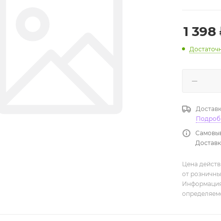
1 398
Достаточ
Доставк
Подроб
Самовыв
Доставка
Цена действ
от розничны
Информация,
определяемо