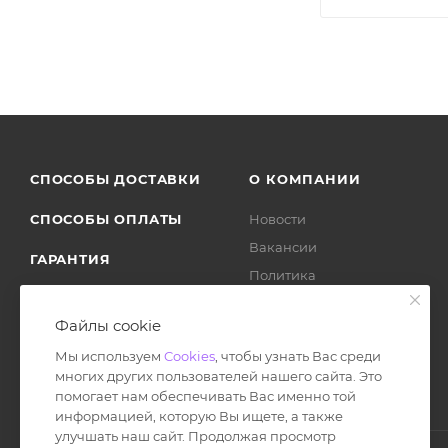
СПОСОБЫ ДОСТАВКИ
О КОМПАНИИ
СПОСОБЫ ОПЛАТЫ
Новости
Вакансии
ГАРАНТИЯ
Политика
ВОЗВРАТ ТОВАРА
Отзывы
Файлы cookie
Мы используем
Cookies
, чтобы узнать Вас среди
многих других пользователей нашего сайта. Это
помогает нам обеспечивать Вас именно той
информацией, которую Вы ищете, а также
улучшать наш сайт. Продолжая просмотр