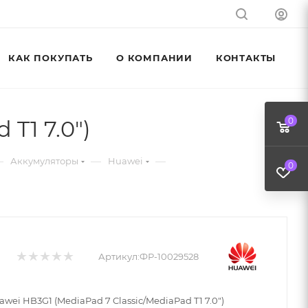
КАК ПОКУПАТЬ
О КОМПАНИИ
КОНТАКТЫ
T1 7.0")
0
—
—
—
Аккумуляторы
Huawei
0
Артикул:
ФР-10029528
wei HB3G1 (MediaPad 7 Classic/MediaPad T1 7.0")