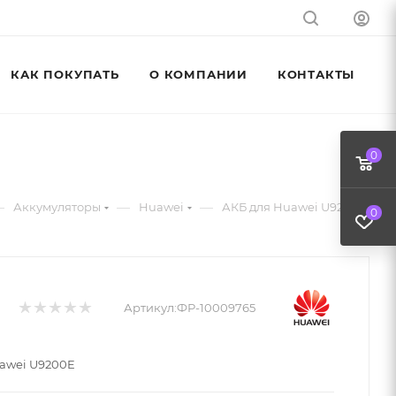
КАК ПОКУПАТЬ
О КОМПАНИИ
КОНТАКТЫ
0
—
—
—
Аккумуляторы
Huawei
АКБ для Huawei U9200E
0
Артикул:
ФР-10009765
awei U9200E