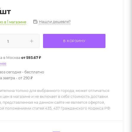
/шт
Нашли дешевле?
но
в 1 магазине
В КОРЗИНУ
а в
Москва
от 593.67 ₽
нее
оз сегодня - бесплатно
 завтра - от 290 ₽
ительна только для выбранного города, может отличаться
х цен в магазине и не включает в себя стоимость доставки.
 представленная на данном сайте не является офертой,
й положениями статей 435, 437 Гражданского Кодекса РФ