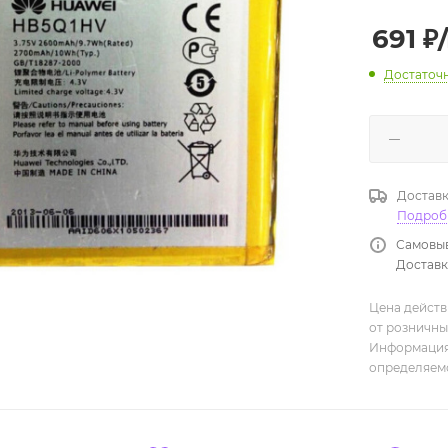
691
₽
Достаточ
Доставк
Подроб
Самовыв
Доставка
Цена действ
от розничны
Информация,
определяемо