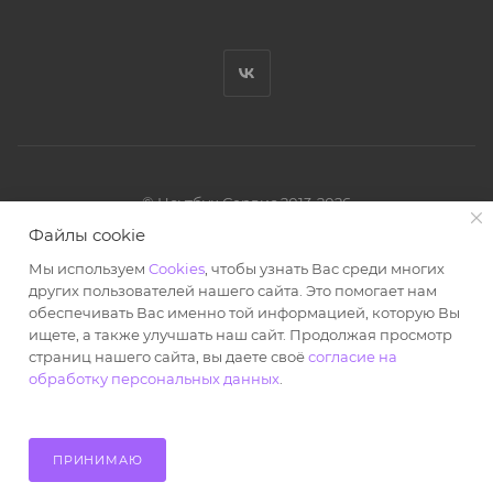
© Ноутбук Сервис 2013-2026
Интернет-магазин запчастей и аксессуаров
Файлы cookie
Все права защищены.
Мы используем
Cookies
, чтобы узнать Вас среди многих
Powered by: WebdEvILoper
других пользователей нашего сайта. Это помогает нам
обеспечивать Вас именно той информацией, которую Вы
ищете, а также улучшать наш сайт. Продолжая просмотр
страниц нашего сайта, вы даете своё
согласие на
обработку персональных данных
.
ПРИНИМАЮ
Главная
Кабинет
Корзина
Избранные
Каталог
Контакты