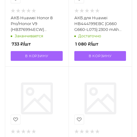
АКБ Huawei Honor 8
АКБ для Huawei
Pro/Honor V9
HB444199EBC (G660
(HB376994ECW)
G660-L075) 2300 mAh
KATOPOWER
тех.уп. ORIG
Заканчивается
Достаточно
733
₽
/шт
1 080
₽
/шт
В КОРЗИНУ
В КОРЗИНУ