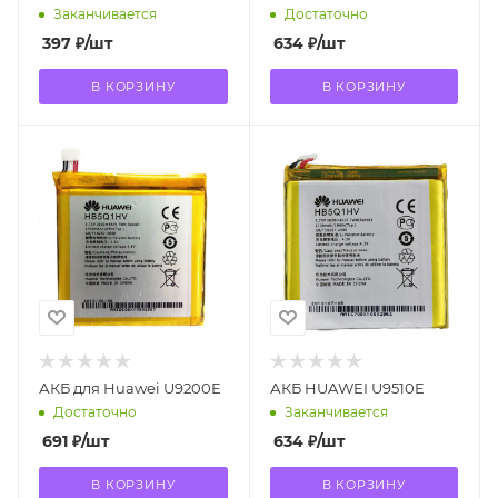
S8520 T8620 U8660
Заканчивается
Достаточно
397
₽
/шт
634
₽
/шт
В КОРЗИНУ
В КОРЗИНУ
АКБ для Huawei U9200E
АКБ HUAWEI U9510E
Достаточно
Заканчивается
691
₽
/шт
634
₽
/шт
В КОРЗИНУ
В КОРЗИНУ