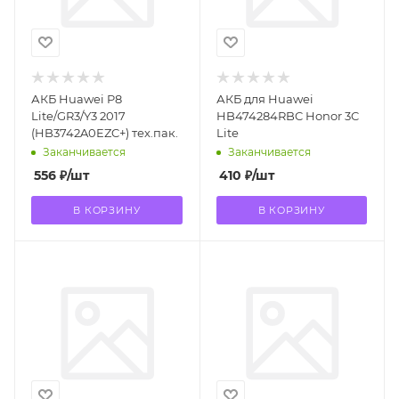
АКБ Huawei P8
АКБ для Huawei
Lite/GR3/Y3 2017
HB474284RBC Honor 3C
(HB3742A0EZC+) тех.пак.
Lite
Заканчивается
Заканчивается
556
₽
/шт
410
₽
/шт
В КОРЗИНУ
В КОРЗИНУ