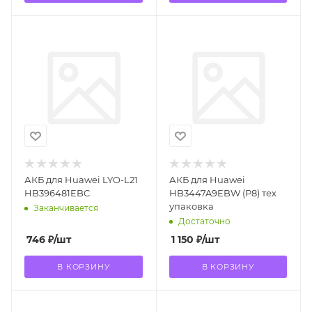
АКБ для Huawei LYO-L21
АКБ для Huawei
HB396481EBC
HB3447A9EBW (P8) тех
упаковка
Заканчивается
Достаточно
746
₽
/шт
1 150
₽
/шт
В КОРЗИНУ
В КОРЗИНУ