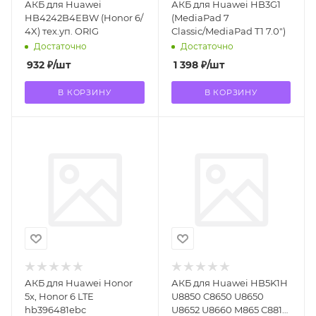
АКБ для Huawei
АКБ для Huawei HB3G1
HB4242B4EBW (Honor 6/
(MediaPad 7
4X) тех.уп. ORIG
Classic/MediaPad T1 7.0")
Достаточно
Достаточно
932
₽
/шт
1 398
₽
/шт
В КОРЗИНУ
В КОРЗИНУ
АКБ для Huawei Honor
АКБ для Huawei HB5K1H
5x, Honor 6 LTE
U8850 C8650 U8650
hb396481ebc
U8652 U8660 M865 C8810