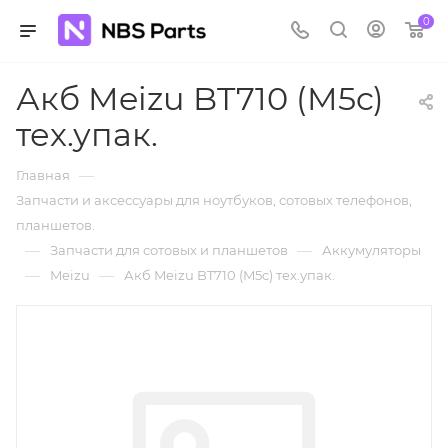
0
Акб Meizu BT710 (M5c)
тех.упак.
—
Главная
Запчасти и аксессуары для ноутбуков, сотовых телефонов,
планшетов.
—
—
Запчасти для сотовых и планшетов
Аккумуляторы
—
—
Meizu
Акб Meizu BT710 (M5c) тех.упак.