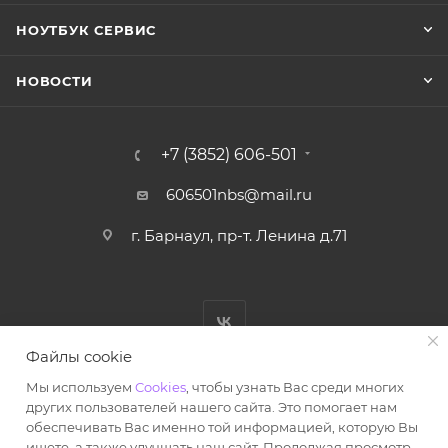
НОУТБУК СЕРВИС
НОВОСТИ
+7 (3852) 606-501
606501nbs@mail.ru
г. Барнаул, пр-т. Ленина д.71
Файлы cookie
Мы используем
Cookies
, чтобы узнать Вас среди многих
других пользователей нашего сайта. Это помогает нам
обеспечивать Вас именно той информацией, которую Вы
© Ноутбук Сервис 2013-2026
ищете, а также улучшать наш сайт. Продолжая просмотр