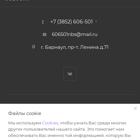
+7 (3852) 606-501
606501nbs@mail.ru
г. Барнаул, пр-т. Ленина д.71
© Ноутбук Сервис 2013-2026
Файлы cookie
Интернет-магазин запчастей и аксессуаров
Мы используем
Cookies
, чтобы узнать Вас среди многих
Все права защищены.
других пользователей нашего сайта. Это помогает нам
Powered by: WebdEvILoper
обеспечивать Вас именно той информацией, которую Вы