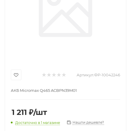
Артикул:
ФР-10042246
АКБ Micromax Q465 ACBPN39M01
1 211
₽
/шт
Нашли дешевле?
Достаточно
в 1 магазине