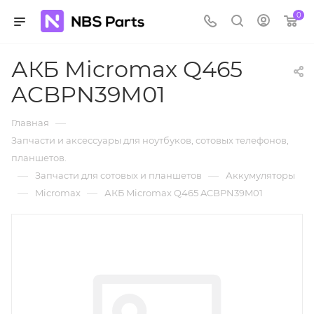
0
АКБ Micromax Q465
ACBPN39M01
—
Главная
Запчасти и аксессуары для ноутбуков, сотовых телефонов,
планшетов.
—
—
Запчасти для сотовых и планшетов
Аккумуляторы
—
—
Micromax
АКБ Micromax Q465 ACBPN39M01