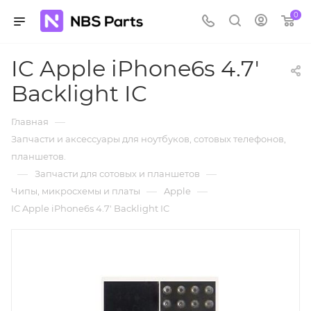
0
IC Apple iPhone6s 4.7'
Backlight IC
—
Главная
Запчасти и аксессуары для ноутбуков, сотовых телефонов,
планшетов.
—
—
Запчасти для сотовых и планшетов
—
—
Чипы, микросхемы и платы
Apple
IC Apple iPhone6s 4.7' Backlight IC