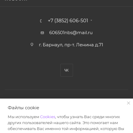
+7 (3852) 606-501
606501nbs@mail.ru
г. Барнаул, пр-т. Ленина д.71
© Ноутбук Сервис 2013-2026
Файлы cookie
Интернет-магазин запчастей и аксессуаров
Мы используем
Cookies
, чтобы узнать Вас среди многих
Все права защищены.
других пользователей нашего сайта. Это помогает нам
Powered by: WebdEvILoper
обеспечивать Вас именно той информацией, которую Вы