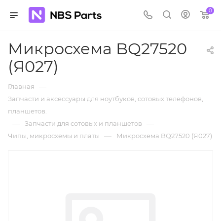
0
Микросхема BQ27520
(Я027)
—
Главная
Запчасти и аксессуары для ноутбуков, сотовых телефонов,
планшетов.
—
—
Запчасти для сотовых и планшетов
—
Чипы, микросхемы и платы
Микросхема BQ27520 (Я027)