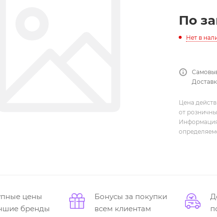
По з
Нет в нал
Самовыв
Доставка
Цена действ
от розничны
Информация,
определяемо
упные цены
Бонусы за покупки
Д
учшие бренды
всем клиентам
п