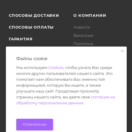
СПОСОБЫ ДОСТАВКИ
О КОМПАНИИ
СПОСОБЫ ОПЛАТЫ
Новости
Вакансии
ГАРАНТИЯ
Политика
ВОЗВРАТ ТОВАРА
Отзывы
Файлы cookie
Мы используем
Cookies
, чтобы узнать Вас среди
многих других пользователей нашего сайта. Это
помогает нам обеспечивать Вас именно той
информацией, которую Вы ищете, а также
улучшать наш сайт. Продолжая просмотр
страниц нашего сайта, вы даете своё
согласие на
обработку персональных данных
.
© Ноутбук Сервис 2013-2026
Интернет-магазин запчастей и аксессуаров
Все права защищены.
ПРИНИМАЮ
Powered by: WebdEvILoper