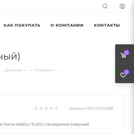
КАК ПОКУПАТЬ
О КОМПАНИИ
КОНТАКТЫ
ный)
0
—
—
—
Дисплеи
Huawei
0
Артикул:
ФР-10053388
я Honor 6A(DLI-TL20) с тачскрином (черный)