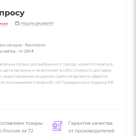
апросу
Нашли дешевле?
ичии
оз сегодня - бесплатно
 завтра - от 290 ₽
ительна только для выбранного города, может отличаться
х цен в магазине и не включает в себя стоимость доставки.
 представленная на данном сайте не является офертой,
й положениями статей 435, 437 Гражданского Кодекса РФ
оставляем товары
Гарантия качества
о России за 72
от производителей