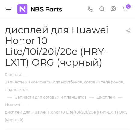
0
дисплей для Huawei
Honor 10
Lite/10i/20i/20e (HRY-
LX1T) ORG (черный)
—
Главная
Запчасти и аксессуары для ноутбуков, сотовых телефонов,
планшетов.
—
—
—
Запчасти для сотовых и планшетов
Дисплеи
—
Huawei
дисплей для Huawei Honor 10 Lite/10i/20i/20e (HRY-LX1T) ORG
(черный)