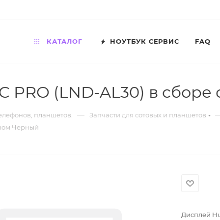
КАТАЛОГ
НОУТБУК СЕРВИС
FAQ
C PRO (LND-AL30) в сборе
—
телефонов, планшетов.
Запчасти для сотовых и планшетов
ином Черный
Дисплей Hu