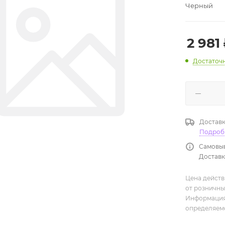
Черный
2 981
Достаточ
Доставк
Подроб
Самовыв
Доставка
Цена действ
от розничны
Информация,
определяемо