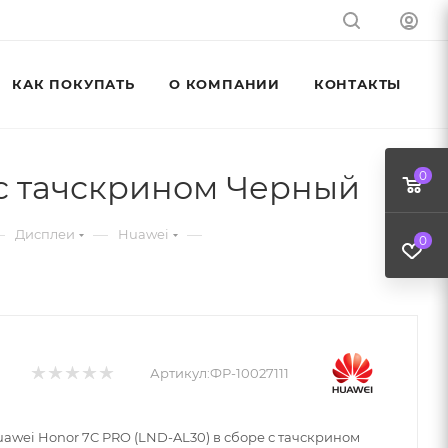
КАК ПОКУПАТЬ
О КОМПАНИИ
КОНТАКТЫ
 с тачскрином Черный
0
—
—
—
Дисплеи
Huawei
0
Артикул:
ФР-10027111
awei Honor 7C PRO (LND-AL30) в сборе с тачскрином