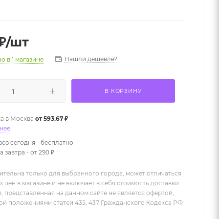
₽
/шт
Нашли дешевле?
но
в 1 магазине
В КОРЗИНУ
а в
Москва
от 593.67 ₽
нее
оз сегодня - бесплатно
 завтра - от 290 ₽
ительна только для выбранного города, может отличаться
х цен в магазине и не включает в себя стоимость доставки.
 представленная на данном сайте не является офертой,
й положениями статей 435, 437 Гражданского Кодекса РФ