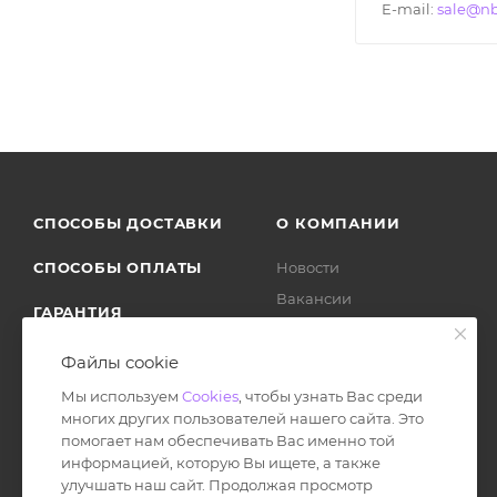
E-mail:
sale@nb
СПОСОБЫ ДОСТАВКИ
О КОМПАНИИ
СПОСОБЫ ОПЛАТЫ
Новости
Вакансии
ГАРАНТИЯ
Политика
ВОЗВРАТ ТОВАРА
Отзывы
Файлы cookie
Мы используем
Cookies
, чтобы узнать Вас среди
многих других пользователей нашего сайта. Это
помогает нам обеспечивать Вас именно той
информацией, которую Вы ищете, а также
улучшать наш сайт. Продолжая просмотр