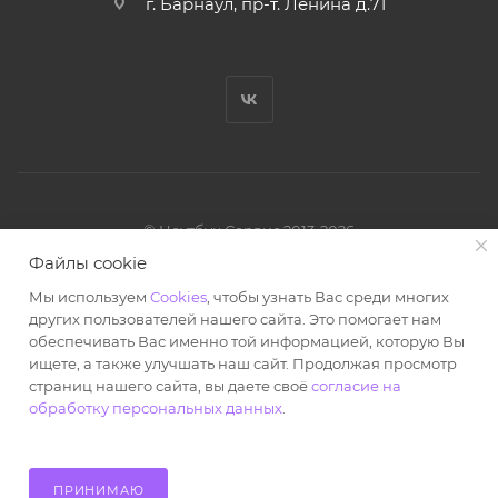
г. Барнаул, пр-т. Ленина д.71
© Ноутбук Сервис 2013-2026
Интернет-магазин запчастей и аксессуаров
Файлы cookie
Все права защищены.
Мы используем
Cookies
, чтобы узнать Вас среди многих
Powered by: WebdEvILoper
других пользователей нашего сайта. Это помогает нам
обеспечивать Вас именно той информацией, которую Вы
ищете, а также улучшать наш сайт. Продолжая просмотр
страниц нашего сайта, вы даете своё
согласие на
обработку персональных данных
.
ПРИНИМАЮ