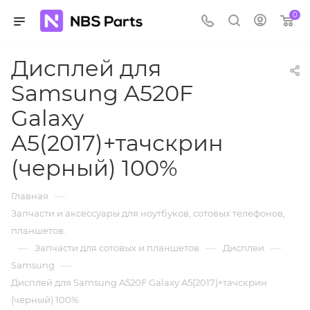
0
Дисплей для
Samsung A520F
Galaxy
A5(2017)+тачскрин
(черный) 100%
—
Главная
Запчасти и аксессуары для ноутбуков, сотовых телефонов,
планшетов.
—
—
—
Запчасти для сотовых и планшетов
Дисплеи
—
Samsung
Дисплей для Samsung A520F Galaxy A5(2017)+тачскрин
(черный) 100%