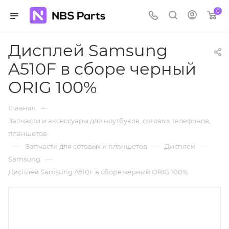
0
Дисплей Samsung
A510F в сборе черный
ORIG 100%
—
Главная
Запчасти и аксессуары для ноутбуков, сотовых телефонов,
планшетов.
—
—
—
Запчасти для сотовых и планшетов
Дисплеи
—
Samsung
Дисплей Samsung A510F в сборе черный ORIG 100%