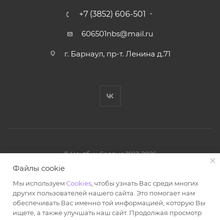
+7 (3852) 606-501
606501nbs@mail.ru
г. Барнаул, пр-т. Ленина д.71
© Ноутбук Сервис 2013-2026
Интернет-магазин запчастей и аксессуаров
Файлы cookie
Все права защищены.
Мы используем
Cookies
, чтобы узнать Вас среди многих
Powered by: WebdEvILoper
других пользователей нашего сайта. Это помогает нам
обеспечивать Вас именно той информацией, которую Вы
ищете, а также улучшать наш сайт. Продолжая просмотр