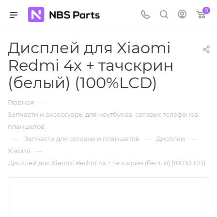
0
Дисплей для Xiaomi
Redmi 4x + тачскрин
(белый) (100%LCD)
—
Главная
Запчасти и аксессуары для ноутбуков, сотовых телефонов,
планшетов.
—
—
—
Запчасти для сотовых и планшетов
Дисплеи
—
Xiaomi
Дисплей для Xiaomi Redmi 4x + тачскрин (белый) (100%LCD)