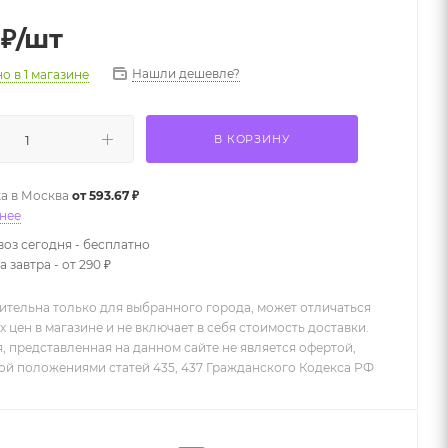
₽
/шт
Нашли дешевле?
но
в 1 магазине
В КОРЗИНУ
а в
Москва
от 593.67 ₽
нее
оз сегодня - бесплатно
 завтра - от 290 ₽
ительна только для выбранного города, может отличаться
х цен в магазине и не включает в себя стоимость доставки.
 представленная на данном сайте не является офертой,
й положениями статей 435, 437 Гражданского Кодекса РФ