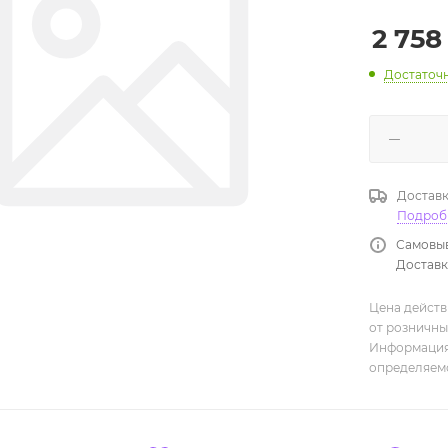
2 758
Достаточ
Доставк
Подроб
Самовыв
Доставка
Цена действ
от розничны
Информация,
определяемо