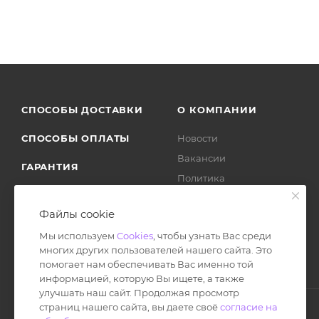
СПОСОБЫ ДОСТАВКИ
О КОМПАНИИ
СПОСОБЫ ОПЛАТЫ
Новости
Вакансии
ГАРАНТИЯ
Политика
ВОЗВРАТ ТОВАРА
Отзывы
Файлы cookie
Мы используем
Cookies
, чтобы узнать Вас среди
многих других пользователей нашего сайта. Это
помогает нам обеспечивать Вас именно той
информацией, которую Вы ищете, а также
улучшать наш сайт. Продолжая просмотр
страниц нашего сайта, вы даете своё
согласие на