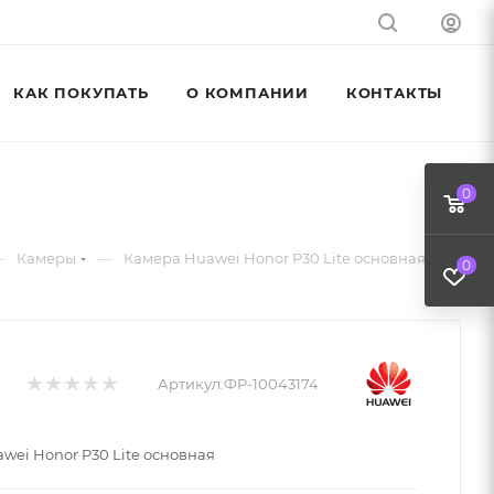
КАК ПОКУПАТЬ
О КОМПАНИИ
КОНТАКТЫ
0
—
—
Камеры
Камера Huawei Honor P30 Lite основная
0
Артикул:
ФР-10043174
wei Honor P30 Lite основная