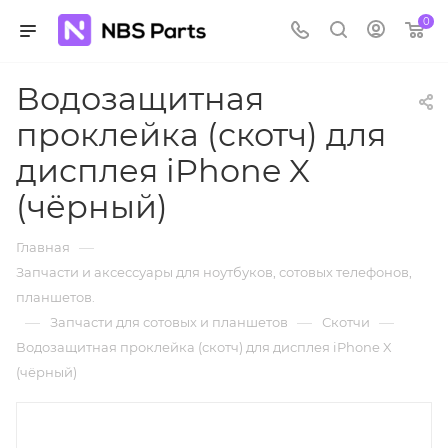
0
Водозащитная
проклейка (скотч) для
дисплея iPhone X
(чёрный)
—
Главная
Запчасти и аксессуары для ноутбуков, сотовых телефонов,
планшетов.
—
—
—
Запчасти для сотовых и планшетов
Скотчи
Водозащитная проклейка (скотч) для дисплея iPhone X
(чёрный)