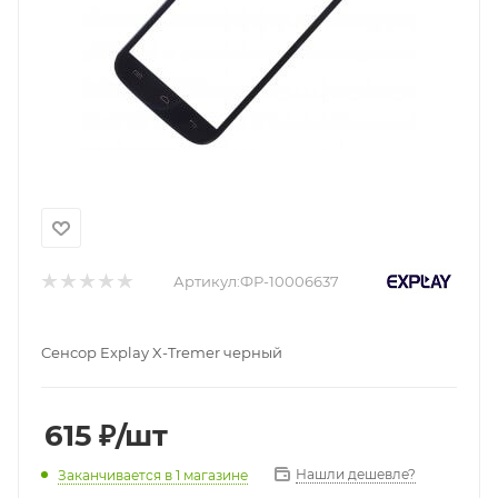
Артикул:
ФР-10006637
Cенсор Explay X-Tremer черный
615
₽
/шт
Нашли дешевле?
Заканчивается
в 1 магазине