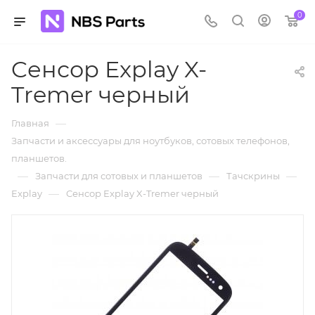
0
Cенсор Explay X-
Tremer черный
—
Главная
Запчасти и аксессуары для ноутбуков, сотовых телефонов,
планшетов.
—
—
—
Запчасти для сотовых и планшетов
Тачскрины
—
Explay
Cенсор Explay X-Tremer черный