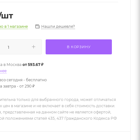
/шт
Нашли дешевле?
но
в 1 магазине
В КОРЗИНУ
а в
Москва
от 593.67 ₽
нее
оз сегодня - бесплатно
 завтра - от 290 ₽
ительна только для выбранного города, может отличаться
х цен в магазине и не включает в себя стоимость доставки.
 представленная на данном сайте не является офертой,
й положениями статей 435, 437 Гражданского Кодекса РФ