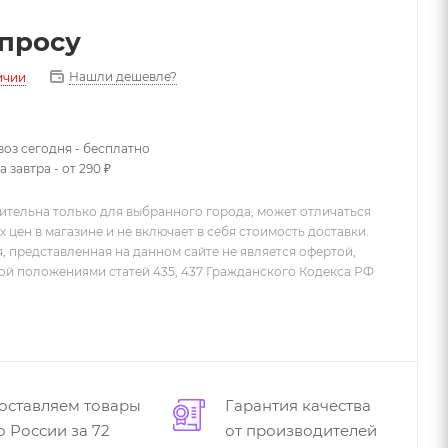
апросу
Нашли дешевле?
ичии
оз сегодня - бесплатно
 завтра - от 290 ₽
ительна только для выбранного города, может отличаться
х цен в магазине и не включает в себя стоимость доставки.
 представленная на данном сайте не является офертой,
й положениями статей 435, 437 Гражданского Кодекса РФ
оставляем товары
Гарантия качества
о России за 72
от производителей