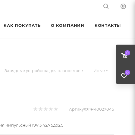
КАК ПОКУПАТЬ
О КОМПАНИИ
КОНТАКТЫ
0
—
—
—
Зарядные устройства для планшетов
Иные
0
Артикул:
ФР-10027045
я импульсный 19V 3.42A 5,5x2,5