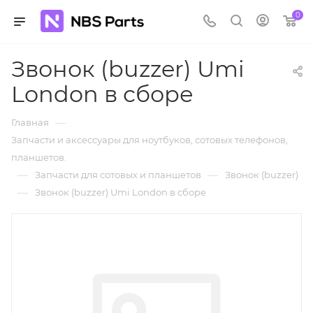
0
Звонок (buzzer) Umi
London в сборе
—
Главная
Запчасти и аксессуары для ноутбуков, сотовых телефонов,
планшетов.
—
—
Запчасти для сотовых и планшетов
Звонок (buzzer)
—
Звонок (buzzer) Umi London в сборе