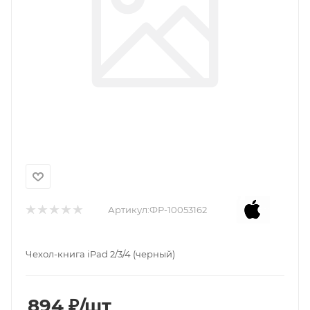
Артикул:
ФР-10053162
Чехол-книга iPad 2/3/4 (черный)
894
₽
/шт