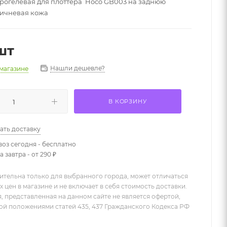
рогелевая для плоттера Hoco GB003 на заднюю
ричневая кожа
шт
Нашли дешевле?
 магазине
В КОРЗИНУ
ать доставку
оз сегодня - бесплатно
 завтра - от 290 ₽
ительна только для выбранного города, может отличаться
х цен в магазине и не включает в себя стоимость доставки.
 представленная на данном сайте не является офертой,
й положениями статей 435, 437 Гражданского Кодекса РФ