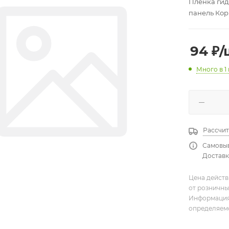
Пленка гид
панель Ко
94
₽
/
Много
в 1
Рассчит
Самовыв
Доставка
Цена действ
от розничны
Информация,
определяемо