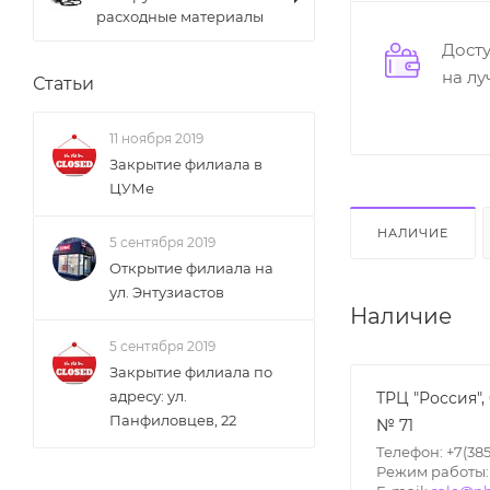
расходные материалы
Дост
на л
Статьи
11 ноября 2019
Закрытие филиала в
ЦУМе
НАЛИЧИЕ
5 сентября 2019
Открытие филиала на
ул. Энтузиастов
Наличие
5 сентября 2019
Закрытие филиала по
адресу: ул.
ТРЦ "Россия",
Панфиловцев, 22
№ 71
Телефон: +7(385
Режим работы: П