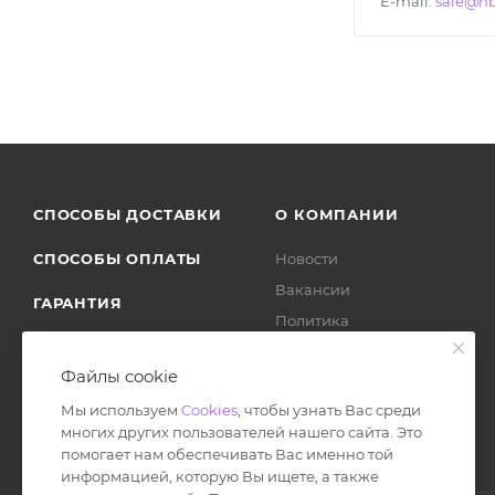
E-mail:
sale@nb
СПОСОБЫ ДОСТАВКИ
О КОМПАНИИ
СПОСОБЫ ОПЛАТЫ
Новости
Вакансии
ГАРАНТИЯ
Политика
ВОЗВРАТ ТОВАРА
Отзывы
Файлы cookie
Мы используем
Cookies
, чтобы узнать Вас среди
многих других пользователей нашего сайта. Это
помогает нам обеспечивать Вас именно той
информацией, которую Вы ищете, а также