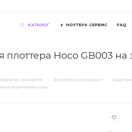
КАТАЛОГ
НОУТБУК СЕРВИС
FAQ
я плоттера Hoco GB003 на
—
—
телефонов, планшетов.
Запчасти и аксессуары
Защитные
панель Коричневая кожа