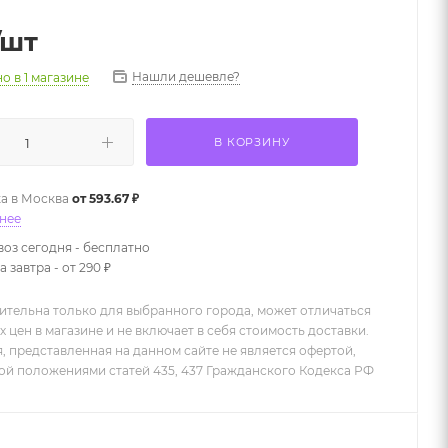
/шт
Нашли дешевле?
но
в 1 магазине
В КОРЗИНУ
а в
Москва
от 593.67 ₽
нее
оз сегодня - бесплатно
 завтра - от 290 ₽
ительна только для выбранного города, может отличаться
х цен в магазине и не включает в себя стоимость доставки.
 представленная на данном сайте не является офертой,
й положениями статей 435, 437 Гражданского Кодекса РФ