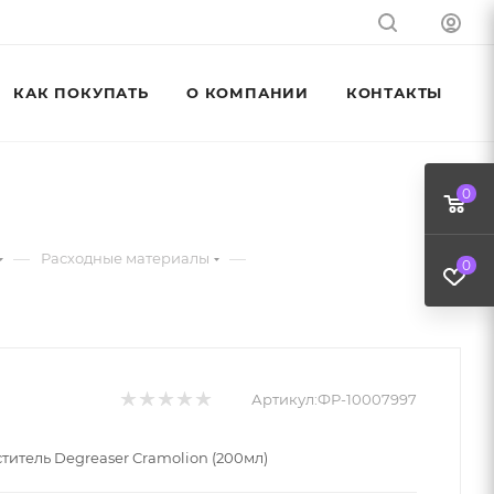
КАК ПОКУПАТЬ
О КОМПАНИИ
КОНТАКТЫ
0
—
—
Расходные материалы
0
Артикул:
ФР-10007997
титель Degreaser Cramolion (200мл)