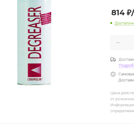
814
₽
Достаточ
Доставк
Подроб
Самовыв
Доставка
Цена действ
от розничны
Информация,
определяемо