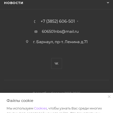
НОВОСТИ
+7 (3852) 606-501
606501nbs@mail.ru
г. Барнаул, пр-т. Ленина д.71
© Ноутбук Сервис 2013-2026
Интернет-магазин запчастей и аксессуаров
Файлы cookie
Все права защищены.
Мы используем
Cookies
, чтобы узнать Вас среди многих
Powered by: WebdEvILoper